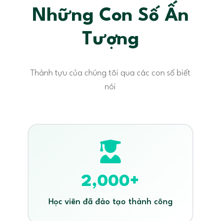
Thu nhập hấp dẫn theo năng lực &
Những Con Số Ấn
Digital Marketing
Canva
khối lượng hỗ trợ.
AI Tools
Automation
Tượng
Power BI
SQL
Excel
Mentoring
Thành tựu của chúng tôi qua các con số biết
MỨC LƯƠNG
HẠN NỘP
nói
Thỏa thuận
28/02/2026
MỨC LƯƠNG
HẠN NỘP
Đã đóng form
Thỏa thuận
Đã đóng form
Đã đóng
2,000+
Học viên đã đào tạo thành công