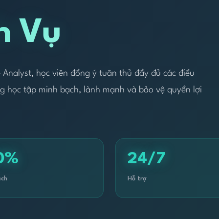
h Vụ
 Analyst, học viên đồng ý tuân thủ đầy đủ các điều
g học tập minh bạch, lành mạnh và bảo vệ quyền lợi
0%
24/7
ạch
Hỗ trợ