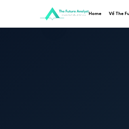
Home
Về The Fu