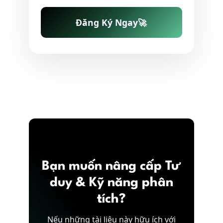
Đăng Ký Ngay
🚀
Bạn muốn nâng cấp Tư
duy & Kỹ năng phân
tích?
Nếu những tài liệu này hữu ích với