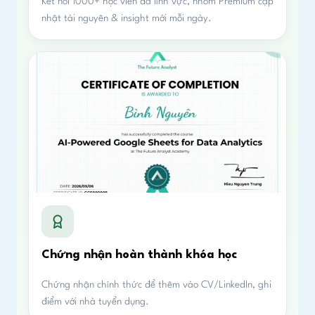
Kết nối 1000+ học viên đa lĩnh vực, nhóm Premium cập
nhật tài nguyên & insight mới mỗi ngày.
Chứng nhận hoàn thành khóa học
Chứng nhận chính thức để thêm vào CV/LinkedIn, ghi
điểm với nhà tuyển dụng.