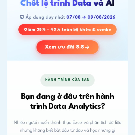
Chốt lộ trình Data và AI
⏰ Áp dụng duy nhất
07/08 → 09/08/2026
Giảm 35% – 40% toàn bộ khóa & combo
Xem ưu đãi 8.8
HÀNH TRÌNH CỦA BẠN
Bạn đang ở đâu trên hành
trình Data Analytics?
Nhiều người muốn thành thạo Excel và phân tích dữ liệu
nhưng không biết bắt đầu từ đâu và học những gì