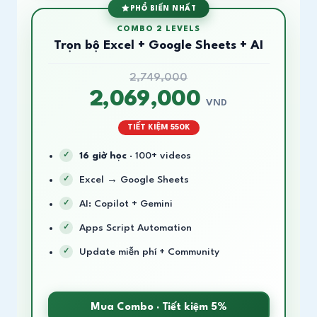
PHỔ BIẾN NHẤT
COMBO 2 LEVELS
Trọn bộ Excel + Google Sheets + AI
2,749,000
2,069,000
VND
TIẾT KIỆM 550K
16 giờ học
· 100+ videos
Excel → Google Sheets
AI: Copilot + Gemini
Apps Script Automation
Update miễn phí + Community
Mua Combo · Tiết kiệm 5%