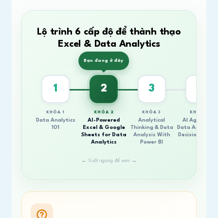
Lộ trình 6 cấp độ để thành thạo
Excel & Data Analytics
Bạn đang ở đây
1
2
3
4
KHÓA 1
KHÓA 2
KHÓA 3
KHÓA 4
Data Analytics
AI-Powered
Analytical
AI Agent For
101
Excel & Google
Thinking & Data
Data Analytics
Sheets for Data
Analysis With
Decision Maki
Analytics
Power BI