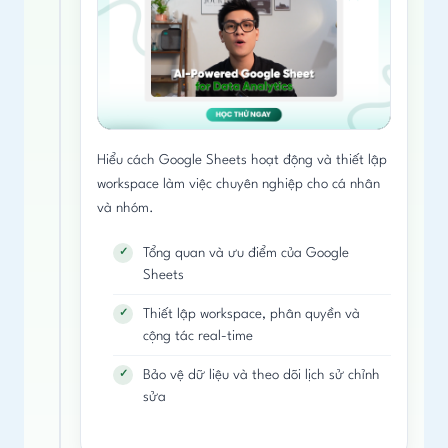
liệu, hỗ trợ Formulas & Visualization
Prompt Engineering cho các tác vụ Excel
Dashboard: 4 KPIs + 5 Charts + 2 Slicers
Làm sạch và phân tích dữ liệu với
Prompt Engineering các tác vụ phân tích
thực tế
Claude: phân tích xu hướng, tóm tắt dữ
dữ liệu trong Excel
liệu, tạo charts
Tạo Dashboard HTML với Claude
Hiểu cách Google Sheets hoạt động và thiết lập
workspace làm việc chuyên nghiệp cho cá nhân
và nhóm.
Tổng quan và ưu điểm của Google
Sheets
Thiết lập workspace, phân quyền và
cộng tác real-time
Bảo vệ dữ liệu và theo dõi lịch sử chỉnh
sửa