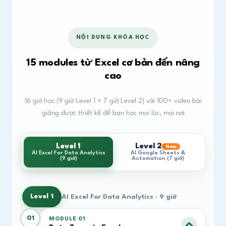
NỘI DUNG KHÓA HỌC
15 modules từ Excel cơ bản đến nâng
cao
16 giờ học (9 giờ Level 1 + 7 giờ Level 2) với 100+ video bài
giảng được thiết kế để bạn học mọi lúc, mọi nơi
Level 1
Level 2
New
AI Excel For Data Analytics
AI Google Sheets &
(9 giờ)
Automation (7 giờ)
Level 1
AI Excel For Data Analytics · 9 giờ
01
MODULE 01