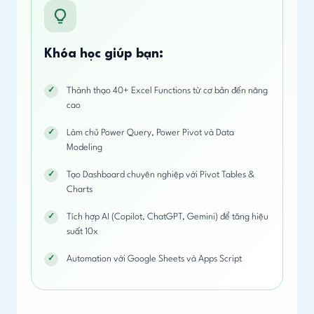
Khóa học giúp bạn:
Thành thạo 40+ Excel Functions từ cơ bản đến nâng
cao
Làm chủ Power Query, Power Pivot và Data
Modeling
Tạo Dashboard chuyên nghiệp với Pivot Tables &
Charts
Tích hợp AI (Copilot, ChatGPT, Gemini) để tăng hiệu
suất 10x
Automation với Google Sheets và Apps Script