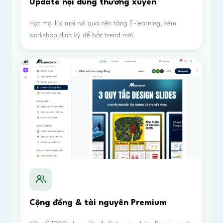
Update nội dung thường xuyên
Học mọi lúc mọi nơi qua nền tảng E-learning, kèm
workshop định kỳ để bắt trend mới.
Cộng đồng & tài nguyên Premium