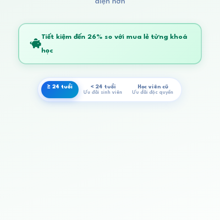
diện hơn
Tiết kiệm đến
26%
so với mua lẻ từng khoá
học
≥ 24 tuổi
< 24 tuổi
Học viên cũ
Ưu đãi sinh viên
Ưu đãi độc quyền