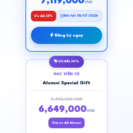
7,119,000
VND
Đến hết 05/07/2026
Ưu đãi 25%
Đăng ký ngay
ƯU ĐÃI 30%
HỌC VIÊN CŨ
Alumni Special Gift
9,490,000 VND
6,649,000
VND
Giá ưu đãi Alumni