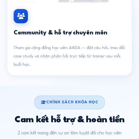
Community & hỗ trợ chuyên môn
Tham gia cộng đồng học viên AI4DA — đặt câu hỏi, trao đổi
case study và nhận phản hồi trực tiếp từ trainer sau mỗi
buổi học.
CHÍNH SÁCH KHÓA HỌC
Cam kết hỗ trợ & hoàn tiền
2 cam kết mang đến sự an tâm tuyệt đối cho học viên