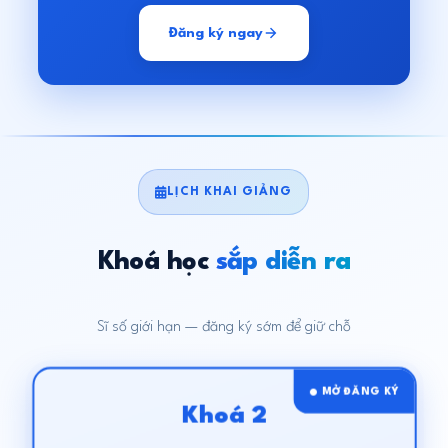
Đăng ký ngay
LỊCH KHAI GIẢNG
Khoá học
sắp diễn ra
Sĩ số giới hạn — đăng ký sớm để giữ chỗ
MỞ ĐĂNG KÝ
Khoá 2