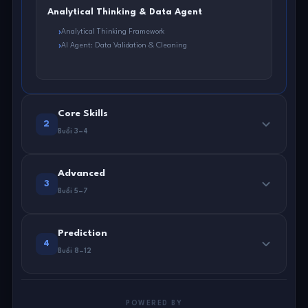
Analytical Thinking & Data Agent
Analytical Thinking Framework
AI Agent: Data Validation & Cleaning
Core Skills
2
Buổi 3–4
Advanced
3
Buổi 5–7
Prediction
4
Buổi 8–12
POWERED BY