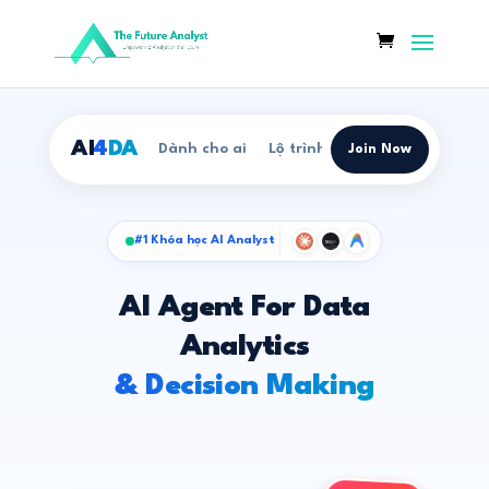
AI
4
DA
Dành cho ai
Lộ trình
Syllabus
Join Now
Học phí
#1 Khóa học AI Analyst
AI Agent For Data
Analytics
& Decision Making