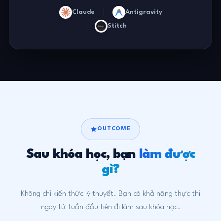
Claude
Antigravity
Stitch
OUTCOME
Sau khóa học, bạn
làm được
gì?
Không chỉ kiến thức lý thuyết. Bạn có khả năng thực thi
ngay từ tuần đầu tiên đi làm sau khóa học.