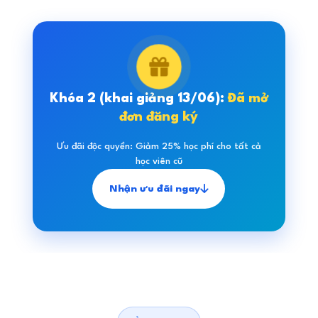
Khóa 2 (khai giảng 13/06):
Đã mở
đơn đăng ký
Ưu đãi độc quyền: Giảm 25% học phí cho tất cả
học viên cũ
Nhận ưu đãi ngay