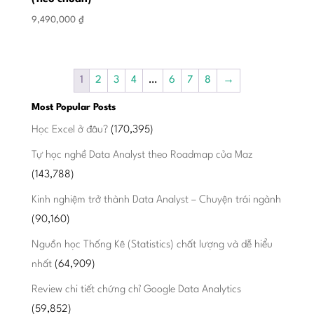
9,490,000
₫
1
2
3
4
…
6
7
8
→
Most Popular Posts
Học Excel ở đâu?
(170,395)
Tự học nghề Data Analyst theo Roadmap của Maz
(143,788)
Kinh nghiệm trở thành Data Analyst – Chuyện trái ngành
(90,160)
Nguồn học Thống Kê (Statistics) chất lượng và dễ hiểu
nhất
(64,909)
Review chi tiết chứng chỉ Google Data Analytics
(59,852)