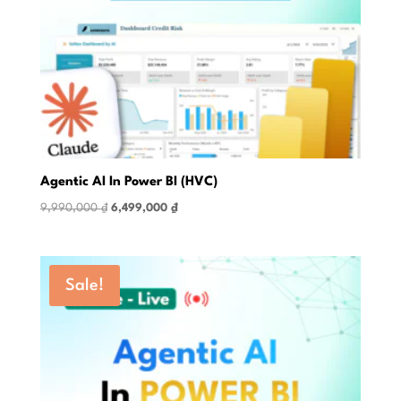
Agentic AI In Power BI (HVC)
Original
Current
9,990,000
₫
6,499,000
₫
price
price
was:
is:
9,990,000 ₫.
6,499,000 ₫.
Sale!