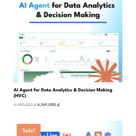
AI Agent for Data Analytics & Decision Making
(HVC)
Original
Current
9,490,000
₫
6,169,000
₫
price
price
was:
is:
9,490,000 ₫.
6,169,000 ₫.
Sale!