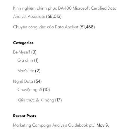
Kinh nghiệm chinh phục DA-100 Microsoft Certified Data
Analyst Associate
(58,013)
Chuyện công việc của Data Analyst
(51,468)
Categories
Be Myself
(3)
Gia đình
(1)
Maz's life
(2)
Nghề Data
(54)
Chuyện nghề
(10)
Kiến thức & Kĩ năng
(17)
Recent Posts
Marketing Campaign Analysis Guidebook pt.1
May 9,