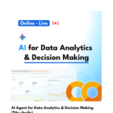
price
price
was:
is:
9,490,000 ₫.
7,599,000 ₫.
AI Agent for Data Analytics & Decision Making
(Tiêu chuẩn)