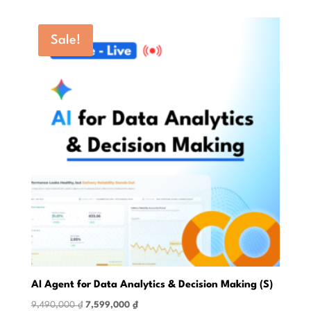
was:
is:
9,490,000 ₫.
7,119,000 ₫.
Sale!
AI Agent for Data Analytics & Decision Making (S)
Original
Current
9,490,000
₫
7,599,000
₫