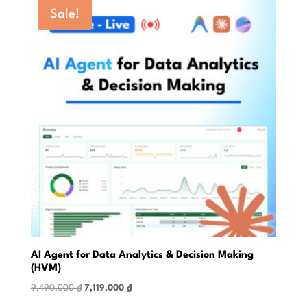
9,490,000 ₫.
6,669,000 ₫.
Sale!
AI Agent for Data Analytics & Decision Making
(HVM)
Original
Current
9,490,000
₫
7,119,000
₫
price
price