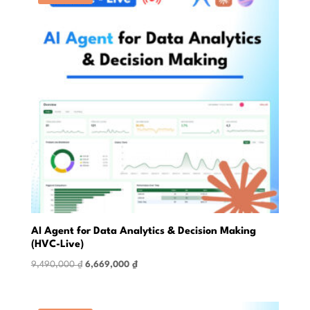
AI Agent for Data Analytics & Decision Making
(HVC-Live)
Original
Current
9,490,000
₫
6,669,000
₫
price
price
was:
is: