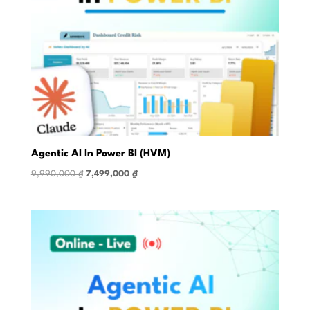
Agentic AI In Power BI (HVM)
Original
Current
9,990,000
₫
7,499,000
₫
price
price
was:
is:
9,990,000 ₫.
7,499,000 ₫.