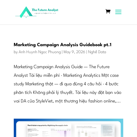
Marketing Campaign Analysis Guidebook pt.1
by
Anh Huynh Ngoc Phuong
|
May 9, 2026
|
Nghề Data
Marketing Campaign Analysis Guide — The Future
Analyst Tài liệu miễn phí · Marketing Analytics Một case
study Marketing thật — đi qua đúng 4 câu hỏi · 4 bước
phân tích Không phải lý thuyết. Tài liệu này đặt bạn vào
vai DA của StyleViet, một thương hiệu fashion online,...