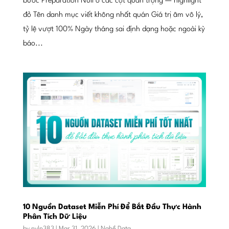
bước Preparation Null ở các cột quan trọng — highlight
đỏ Tên danh mục viết không nhất quán Giá trị âm vô lý,
tỷ lệ vượt 100% Ngày tháng sai định dạng hoặc ngoài kỳ
báo...
10 Nguồn Dataset Miễn Phí Để Bắt Đầu Thực Hành
Phân Tích Dữ Liệu
by
nyln383
|
Mar 31, 2026
|
Nghề Data