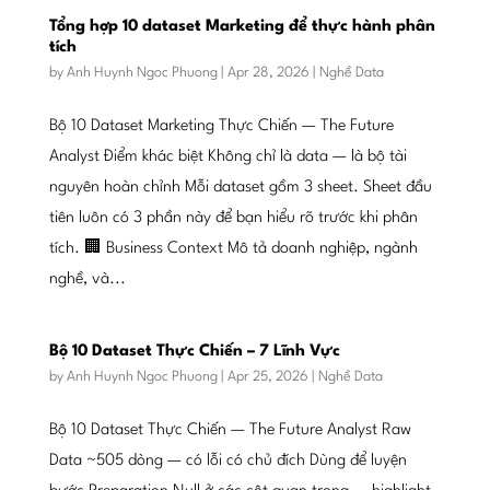
Tổng hợp 10 dataset Marketing để thực hành phân
tích
by
Anh Huynh Ngoc Phuong
|
Apr 28, 2026
|
Nghề Data
Bộ 10 Dataset Marketing Thực Chiến — The Future
Analyst Điểm khác biệt Không chỉ là data — là bộ tài
nguyên hoàn chỉnh Mỗi dataset gồm 3 sheet. Sheet đầu
tiên luôn có 3 phần này để bạn hiểu rõ trước khi phân
tích. 🏢 Business Context Mô tả doanh nghiệp, ngành
nghề, và...
Bộ 10 Dataset Thực Chiến – 7 Lĩnh Vực
by
Anh Huynh Ngoc Phuong
|
Apr 25, 2026
|
Nghề Data
Bộ 10 Dataset Thực Chiến — The Future Analyst Raw
Data ~505 dòng — có lỗi có chủ đích Dùng để luyện