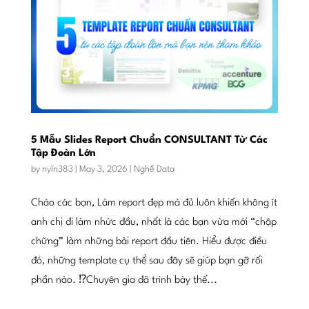
5 Mẫu Slides Report Chuẩn CONSULTANT Từ Các
Tập Đoàn Lớn
by
nyln383
|
May 3, 2026
|
Nghề Data
Chào các bạn, Làm report đẹp mà đủ luôn khiến không ít
anh chị đi làm nhức đầu, nhất là các bạn vừa mới “chập
chững” làm những bài report đầu tiên. Hiểu được điều
đó, những template cụ thể sau đây sẽ giúp bạn gỡ rối
phần nào. ⁉️Chuyên gia đã trình bày thế...