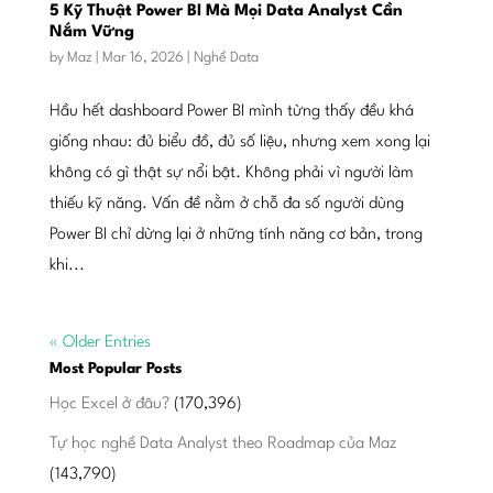
5 Kỹ Thuật Power BI Mà Mọi Data Analyst Cần
Nắm Vững
by
Maz
|
Mar 16, 2026
|
Nghề Data
Hầu hết dashboard Power BI mình từng thấy đều khá
giống nhau: đủ biểu đồ, đủ số liệu, nhưng xem xong lại
không có gì thật sự nổi bật. Không phải vì người làm
thiếu kỹ năng. Vấn đề nằm ở chỗ đa số người dùng
Power BI chỉ dừng lại ở những tính năng cơ bản, trong
khi...
« Older Entries
Most Popular Posts
Học Excel ở đâu?
(170,396)
Tự học nghề Data Analyst theo Roadmap của Maz
(143,790)