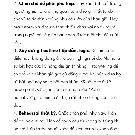
Chọn chủ đề phải phù hợp
. Hãy xác định đối tượng
người nghe, họ là ai, họ quan tâm điều gì nhất từ đó
chọn 1 topic đánh trúng nhu cầu lớn của khán giả. Hãy
brainstorm và discuss thật nhiều ideas với nhiều người
trong nghề, nó sẽ giúp bạn chọn được một chủ đề xuất
sắc.
Xây dựng 1 outline hấp dẫn, logic
. Để làm được
điều này, không đơn giản là bạn nghĩ gì nói đó. Mà nó là
sự kết hợp của kỹ năng design thinking + storytelling để
có thể khiến khán giả gật gù đồng ý mỗi khi mình đưa họ
từ bất ngờ này sang bất ngờ khác. Kỹ năng thiết kế
powerpoint, sử dụng các phương pháp “Public
narrative” giúp mình cải thiện rất nhiều trong cách diễn
đạt.
Rehearsal thật kỹ
. Chắc chắn phải như vậy, 1 lần
để thuộc outline, 1 lần để soạn câu từ không bị trùng khi
nói và 1 lần trước người khác để xem mình bị khớp đoạn