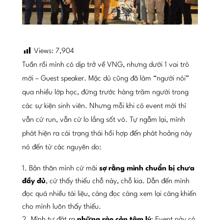
Views:
7,904
Tuần rồi mình có dịp trở về VNG, nhưng dưới 1 vai trò
mới – Guest speaker. Mặc dù cũng đã làm “người nói”
qua nhiều lớp học, đứng trước hàng trăm người trong
các sự kiện sinh viên. Nhưng mỗi khi có event mới thì
vẫn cứ run, vẫn cứ lo lắng sốt vó. Tự ngẫm lại, mình
phát hiện ra cái trạng thái hồi hợp đến phát hoảng này
nó đến từ các nguyên do:
Bản thân mình cứ mãi
sợ rằng mình chuẩn bị chưa
đầy đủ
, cứ thấy thiếu chỗ này, chỗ kia. Dẫn đến mình
đọc quá nhiều tài liệu, càng đọc càng xem lại càng khiến
cho mình luôn thấy thiếu.
Mình tự đặt ra
những rào cản tâm lý
: Event này có