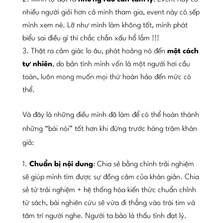
nhiều người giỏi hơn cả mình tham gia, event này có sếp
mình xem nè. Lỡ như mình làm không tốt, mình phát
biểu sai điều gì thì chắc chắn xấu hổ lắm !!!
Thật ra cảm giác lo âu, phát hoảng nó đến
một cách
tự nhiên
, do bản tính mình vốn là một người hơi cầu
toàn, luôn mong muốn mọi thứ hoàn hảo đến mức có
thể.
Và đây là những điều mình đã làm để có thể hoàn thành
những “bài nói” tốt hơn khi đứng trước hàng trăm khán
giả:
Chuẩn bị nội dung
: Chia sẻ bằng chính trải nghiệm
sẽ giúp mình tìm được sự đồng cảm của khán giản. Chia
sẻ từ trải nghiệm + hệ thống hóa kiến thức chuẩn chỉnh
từ sách, bài nghiên cứu sẽ vừa đi thẳng vào trái tim và
tâm trí người nghe. Người ta bảo là thấu tình đạt lý.