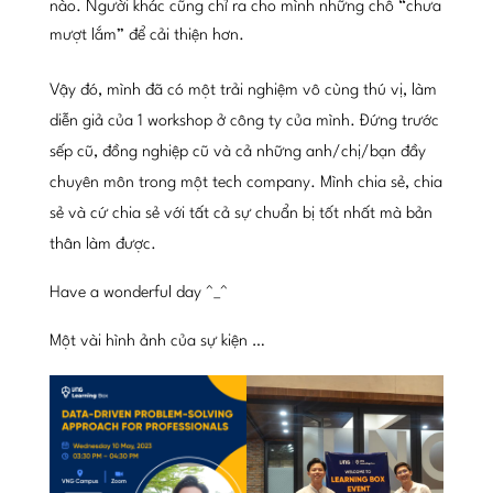
nào. Người khác cũng chỉ ra cho mình những chỗ “chưa
mượt lắm” để cải thiện hơn.
Vậy đó, mình đã có một trải nghiệm vô cùng thú vị, làm
diễn giả của 1 workshop ở công ty của mình. Đứng trước
sếp cũ, đồng nghiệp cũ và cả những anh/chị/bạn đầy
chuyên môn trong một tech company. Mình chia sẻ, chia
sẻ và cứ chia sẻ với tất cả sự chuẩn bị tốt nhất mà bản
thân làm được.
Have a wonderful day ^_^
Một vài hình ảnh của sự kiện …