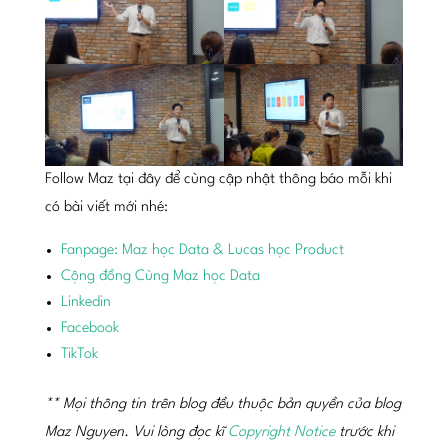
Follow Maz tại đây để cùng cập nhật thông báo mỗi khi
có bài viết mới nhé:
Fanpage: Maz học Data & Lucas học Product
Cộng đồng Cùng Maz học Data
Linkedin
Facebook
TikTok
** Mọi thông tin trên blog đều thuộc bản quyền của blog
Maz Nguyen. Vui lòng đọc kĩ
Copyright Notice
trước khi