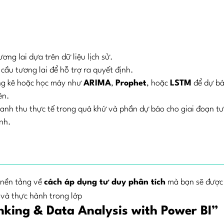
ương lai dựa trên dữ liệu lịch sử.
ầu tương lai để hỗ trợ ra quyết định.
ng kê hoặc học máy như
ARIMA
,
Prophet
, hoặc
LSTM
để dự b
ên.
oanh thu thực tế trong quá khứ và phần dự báo cho giai đoạn t
ịnh.
 nền tảng về
cách áp dụng tư duy phân tích
mà bạn sẽ được
và thực hành trong lớp
nking & Data Analysis with Power BI”