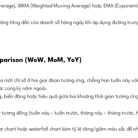
verage), WMA (Weighted Moving Average) hoặc EMA (Exponenti
ướng tăng dần của doanh số hàng ngày khi áp dụng đường trun
mparison
(WoW, MoM, YoY)
của một chỉ số ở hai giai đoạn tương ứng, chẳng hạn tuần này vớ
oặc cùng kỳ năm ngoái.
, biến động hoặc hiệu quả giữa hai khoảng thời gian tương ứn
ỳ tương đồng (tuần này – tuần trước, tháng này – tháng trước, 
ar chart hoặc waterfall chart kèm tỷ lệ tăng/giảm màu sắc để n