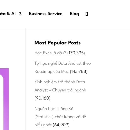
ta & AI
Business Service
Blog
Most Popular Posts
Học Excel ở đâu?
(170,395)
Tự học nghề Data Analyst theo
Roadmap của Maz
(143,788)
Kinh nghiệm trở thành Data
Analyst – Chuyện trái ngành
(90,160)
Nguồn học Thống Kê
(Statistics) chất lượng và dễ
hiểu nhất
(64,909)