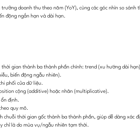
g trưởng doanh thu theo năm (YoY), cùng các góc nhìn so sánh 
ến động ngắn hạn và dài hạn.
n
thời gian thành ba thành phần chính: trend (xu hướng dài hạn)
nhiễu, biến động ngẫu nhiên).
chi phối của dữ liệu.
tion cộng (additive) hoặc nhân (multiplicative).
 ổn định.
 theo quy mô.
ách chuỗi thời gian gốc thành ba thành phần, giúp dễ dàng xác đ
y chỉ là do mùa vụ/ngẫu nhiên tạm thời.