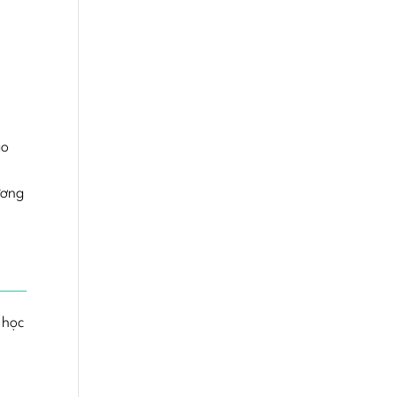
áo
ương
 học