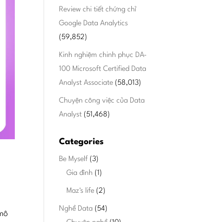
Review chi tiết chứng chỉ
Google Data Analytics
(59,852)
Kinh nghiệm chinh phục DA-
100 Microsoft Certified Data
Analyst Associate
(58,013)
Chuyện công việc của Data
Analyst
(51,468)
Categories
Be Myself
(3)
Gia đình
(1)
Maz's life
(2)
Nghề Data
(54)
(mô