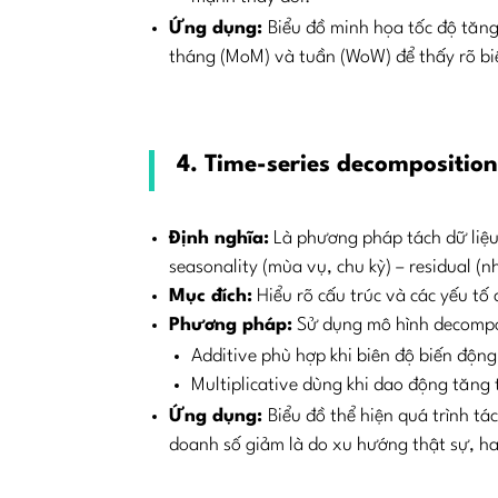
Ứng dụng:
Biểu đồ minh họa tốc độ tăn
tháng (MoM) và tuần (WoW) để thấy rõ bi
4. Time-series decompositio
Định nghĩa:
Là phương pháp tách dữ liệu 
seasonality (mùa vụ, chu kỳ) – residual (
Mục đích:
Hiểu rõ cấu trúc và các yếu tố 
Phương pháp:
Sử dụng mô hình decomposi
Additive phù hợp khi biên độ biến động
Multiplicative dùng khi dao động tăng
Ứng dụng:
Biểu đồ thể hiện quá trình t
doanh số giảm là do xu hướng thật sự, ha