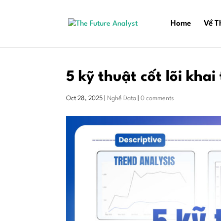
Home
Về T
5 kỹ thuật cốt lõi khai
Oct 28, 2025
|
Nghề Data
|
0 comments