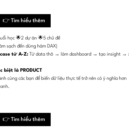
👉 Tìm hiểu thêm
buổi học 🌟2 dự án 🌟5 chủ đề
làm sạch đến dùng hàm DAX)
 case từ A-Z:
Từ data thô → làm dashboard → tạo insight → 
đặc biệt là PRODUCT
h cùng các bạn để biến dữ liệu thực tế trở nên có ý nghĩa hơn
 anh.
👉 Tìm hiểu thêm