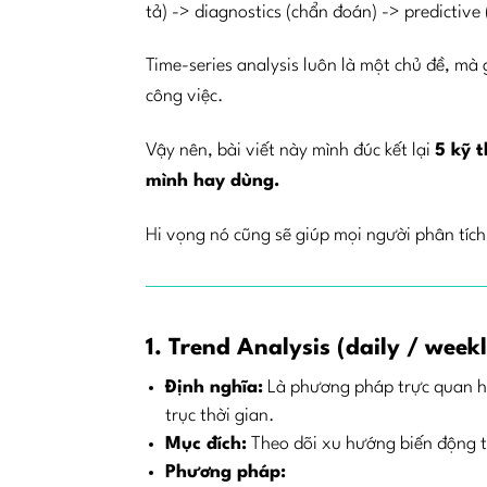
tả) -> diagnostics (chẩn đoán) -> predictive
Time-series analysis luôn là một chủ đề, m
công việc.
Vậy nên, bài viết này mình đúc kết lại
5 kỹ 
mình hay dùng.
Hi vọng nó cũng sẽ giúp mọi người phân tích 
1. Trend Analysis
(daily / week
Định nghĩa:
Là phương pháp trực quan hóa
trục thời gian.
Mục đích:
Theo dõi xu hướng biến động th
Phương pháp: