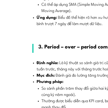
Có thể áp dụng SMA (Simple Moving A
Moving Average).
Ứng dụng:
Biểu đồ thể hiện rõ hơn xu h
bình trượt 7 ngày để làm mượt dữ liệu.
3.
Period – over – period co
Định nghĩa:
Là kỹ thuật so sánh giá trị 
tuần trước, tháng này với tháng trước h
Mục đích:
Đánh giá đo lường tăng trưởng
Phương pháp:
So sánh phần trăm thay đổi giữa hai k
cùng kỳ năm ngoái).
Thường được biểu diễn qua KPI card, b
mạnh thay đổi.