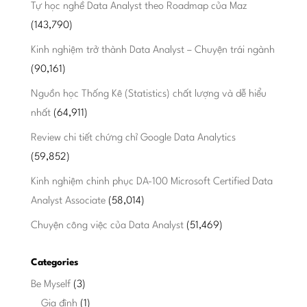
Tự học nghề Data Analyst theo Roadmap của Maz
(143,790)
Kinh nghiệm trở thành Data Analyst – Chuyện trái ngành
(90,161)
Nguồn học Thống Kê (Statistics) chất lượng và dễ hiểu
nhất
(64,911)
Review chi tiết chứng chỉ Google Data Analytics
(59,852)
Kinh nghiệm chinh phục DA-100 Microsoft Certified Data
Analyst Associate
(58,014)
Chuyện công việc của Data Analyst
(51,469)
Categories
Be Myself
(3)
Gia đình
(1)