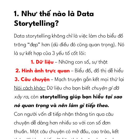
1. Như thế nào là Data
Storytelling?
Data storytelling không chỉ là việc làm cho biểu đồ
trông “đẹp” hơn (dù điều đó cũng quan trọng). Nó
là sự kết hợp của 3 yếu tố cốt lõi:
1. Dữ liệu
– Những con số, sự thật
2. Hình ảnh trực quan
– Biểu đồ, đồ thị dễ hiểu
3. Câu chuyện
– Mạch truyện gắn kết mọi thứ lại
Nói cách khác:
Dữ liệu cho bạn biết
chuyện gì đã
xảy ra
, còn
storytelling giúp bạn hiểu
tại sao
nó quan trọng
và
nên làm gì tiếp theo
.
Con người vốn dĩ tiếp nhận thông tin qua câu
chuyện dễ dàng hơn nhiều so với con số đơn
thuần. Một câu chuyện có mở đầu, cao trào, kết