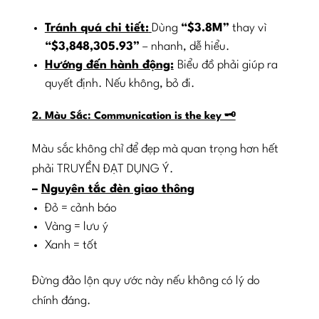
Tránh quá chi tiết:
Dùng
“$3.8M”
thay vì
“$3,848,305.93”
– nhanh, dễ hiểu.
Hướng đến hành động:
Biểu đồ phải giúp ra
quyết định. Nếu không, bỏ đi.
2. Màu Sắc: Communication is the key 🗝️
Màu sắc không chỉ để đẹp mà quan trọng hơn hết
phải TRUYỀN ĐẠT DỤNG Ý.
–
Nguyên tắc đèn giao thông
Đỏ = cảnh báo
Vàng = lưu ý
Xanh = tốt
Đừng đảo lộn quy ước này nếu không có lý do
chính đáng.