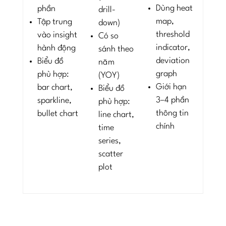
Dùng heat
phần
drill-
map,
Tập trung
down)
threshold
vào insight
Có so
indicator,
hành động
sánh theo
deviation
Biểu đồ
năm
graph
phù hợp:
(YOY)
Giới hạn
bar chart,
Biểu đồ
3–4 phần
sparkline,
phù hợp:
thông tin
bullet chart
line chart,
chính
time
series,
scatter
plot