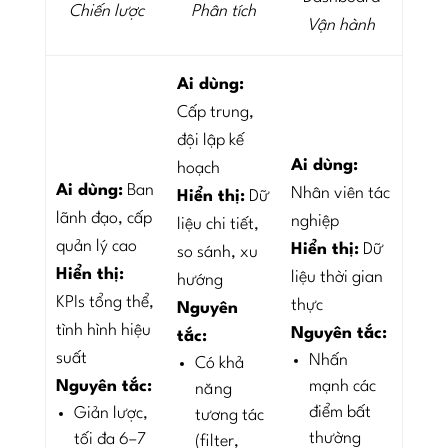
Chiến lược
Phân tích
Vận hành
Ai dùng:
Cấp trung,
đội lập kế
Ai dùng:
hoạch
Ai dùng:
Ban
Nhân viên tác
Hiển thị:
Dữ
lãnh đạo, cấp
nghiệp
liệu chi tiết,
quản lý cao
Hiển thị:
Dữ
so sánh, xu
Hiển thị:
liệu thời gian
hướng
KPIs tổng thể,
thực
Nguyên
tình hình hiệu
Nguyên tắc:
tắc:
suất
Nhấn
Có khả
Nguyên tắc:
mạnh các
năng
điểm bất
Giản lược,
tương tác
thường
tối đa 6–7
(filter,