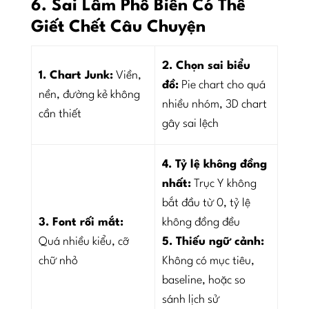
6. Sai Lầm Phổ Biến Có Thể
Giết Chết Câu Chuyện
2. Chọn sai biểu
1. Chart Junk:
Viền,
đồ:
Pie chart cho quá
nền, đường kẻ không
nhiều nhóm, 3D chart
cần thiết
gây sai lệch
4. Tỷ lệ không đồng
nhất:
Trục Y không
bắt đầu từ 0, tỷ lệ
3. Font rối mắt:
không đồng đều
Quá nhiều kiểu, cỡ
5. Thiếu ngữ cảnh:
chữ nhỏ
Không có mục tiêu,
baseline, hoặc so
sánh lịch sử