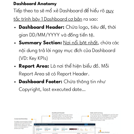
Dashboard Anatomy
Tiếp theo ta sẽ mổ xẻ Dashboard để hiểu rõ
quy
tắc trình bày 1 Dashboard cơ bản
ra sao:
Dashboard Header:
Chứa logo, tiêu đề, thời
gian DD/MM/YYYY và đồng tiền tệ.
Summary Section:
Nơi nổi bật nhất
, chứa các
nội dung trả lời ngay mục đích của Dashboard
(VD: Key KPIs)
Report Area:
Là nơi thể hiện biểu đồ. Mỗi
Report Area sẽ có Report Header.
Dashboard Footer:
Chứa thông tin như
Copyright, last executed date…